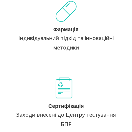
Мистецтво фармації
Чи є перспектива для екстемпоральних лікарських
засобів? Чи достатній компендіум для лікарської
Фармація
практики? Фітотерапія. Біотерапія. Гомеопатія.
Індивідуальний підхід та інноваційні
Можливості та досягнення.
методики
Умови отримання сертифікату
Зареєстрованим учасникам, які наберуть більше, ніж
70% правильних відповідей тестування, отримають
Сертифікація
сертифікат за системою безперервного професійного
Заходи внесені до Центру тестування
розвитку.
БПР