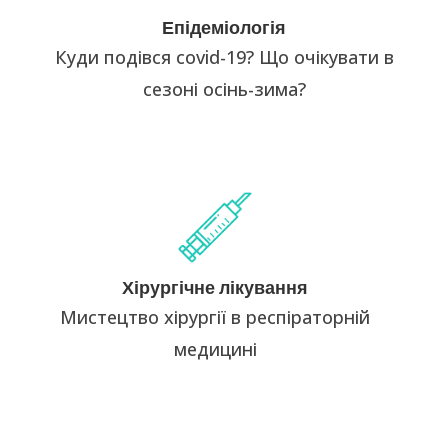
Антибіотикорезистентність чи нозокоміальна
інфекція? Які зміни в перебігу пандемії covid-19?
Епідеміологія
Вакцинуватись? Від чого та кому? Новий сезон
Куди подівся covid-19? Що очікувати в
респіраторних захворювань...
сезоні осінь-зима?
Мистецтво хірургії
Секрети та власний досвід малоінвазивної
(ендоскопічної) хірургії дихальних шляхів.
Хірургічне лікування
Реконструктивно-відновлювальне лікування.
Мистецтво хірургії в респіраторній
Естетична хірургія.
медицині