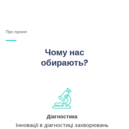
Про проект
Чому нас
обирають?
Діагностика
Які зміни в діагностиці респіраторних вірусних
Діагностика
захворювань. БА та ХОЗЛ. Діагностичні критерії.
Рентгенографія та МРТ, переваги та недоліки.
Інновації в діагностиці захворювань